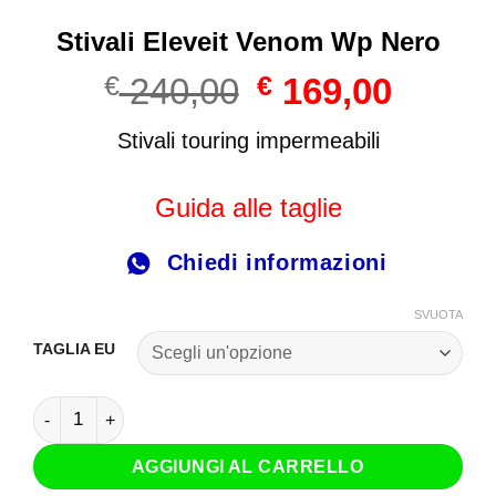
Stivali Eleveit Venom Wp Nero
Il
Il
€
240,00
€
169,00
prezzo
prezzo
originale
attuale
Stivali touring impermeabili
era:
è:
€ 240,00.
€ 169,00
Guida alle taglie
Chiedi informazioni
SVUOTA
TAGLIA EU
Stivali Eleveit Venom Wp Nero quantità
AGGIUNGI AL CARRELLO