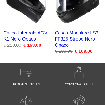
Casco Integrale AGV
Casco Modulare LS2
K1 Nero Opaco
FF325 Strobe Nero
Opaco
€
210,00
Il
€
169,00
Il
prezzo
prezzo
€
130,00
Il
€
109,00
Il
originale
attuale
prezzo
prezzo
era:
è:
originale
attuale
€ 210,00.
€ 169,00.
era:
è:
€ 130,00.
€ 109,00
PAGAMENTI SICURI
CONSEGNA E COSTI