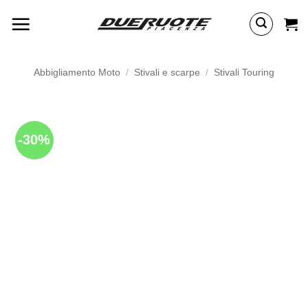
Salta
ai
contenuti
Abbigliamento Moto
/
Stivali e scarpe
/
Stivali Touring
-30%