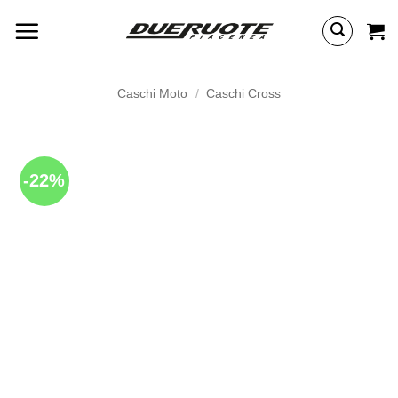
Salta
ai
contenuti
Caschi Moto
/
Caschi Cross
-22%