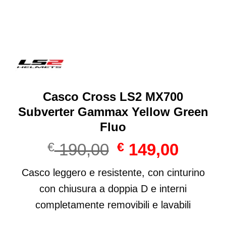
Casco Cross LS2 MX700
Subverter Gammax Yellow Green
Fluo
Il
Il
€
190,00
€
149,00
prezzo
prezzo
originale
attuale
Casco leggero e resistente, con cinturino
era:
è:
con chiusura a doppia D e interni
€ 190,00.
€ 149,00
completamente removibili e lavabili