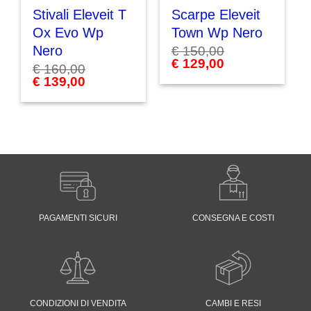
Stivali Eleveit T
Scarpe Eleveit
Ox Evo Wp
Town Wp Nero
Nero
€
150,00
Il
€
129,00
Il
€
160,00
prezzo
prezzo
Il
€
139,00
Il
originale
attuale
prezzo
prezzo
era:
è:
originale
attuale
€ 150,00.
€ 129,00.
era:
è:
€ 160,00.
€ 139,00.
PAGAMENTI SICURI
CONSEGNA E COSTI
CONDIZIONI DI VENDITA
CAMBI E RESI