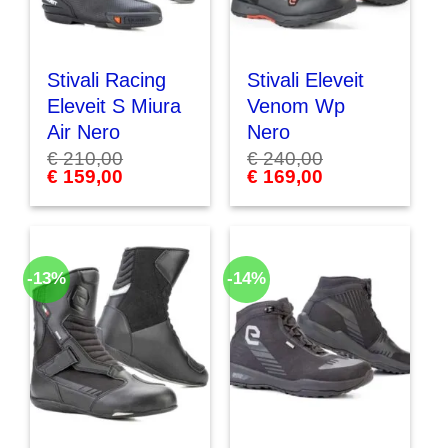
Stivali Racing
Stivali Eleveit
Eleveit S Miura
Venom Wp
Air Nero
Nero
€
210,00
€
240,00
Il
€
159,00
Il
Il
€
169,00
Il
prezzo
prezzo
prezzo
prezzo
originale
attuale
originale
attuale
era:
è:
era:
è:
€ 210,00.
€ 159,00.
€ 240,00.
€ 169,00.
-13%
-14%