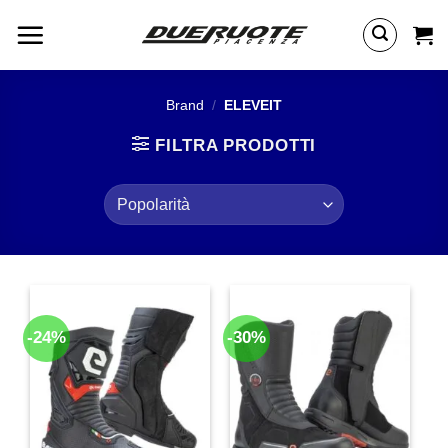
Salta
ai
contenuti
Brand
/
ELEVEIT
FILTRA PRODOTTI
-24%
-30%