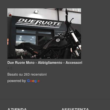
Due Ruote Moto - Abbigliamento - Accessori
4.8
Basato su 263 recensioni
powered by
G
o
o
g
l
e
AZIENDA
ASSISTENZA