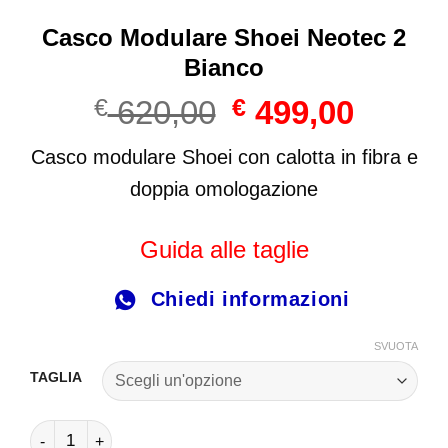
Casco Modulare Shoei Neotec 2
Bianco
Il
Il
€
620,00
€
499,00
prezzo
prezzo
originale
attuale
Casco modulare Shoei con calotta in fibra e
era:
è:
doppia omologazione
€ 620,00.
€ 499,00
Guida alle taglie
Chiedi informazioni
SVUOTA
TAGLIA
Casco Modulare Shoei Neotec 2 Bianco quantità