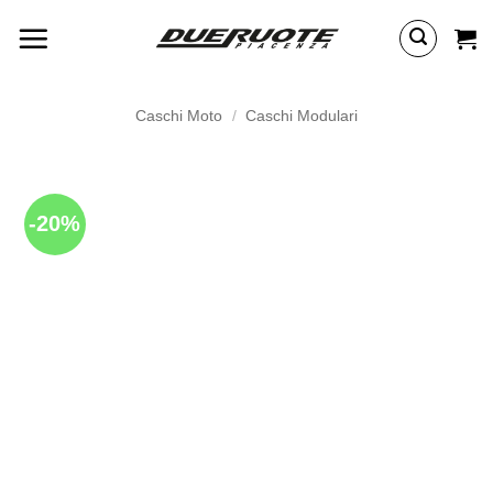
Salta
ai
contenuti
Caschi Moto
/
Caschi Modulari
-20%