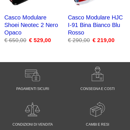
Casco Modulare
Casco Modulare HJC
Shoei Neotec 2 Nero
I-91 Bina Bianco Blu
Opaco
Rosso
€
650,00
Il
€
529,00
Il
€
290,00
Il
€
219,00
Il
prezzo
prezzo
prezzo
prezzo
originale
attuale
originale
attuale
era:
è:
era:
è:
€ 650,00.
€ 529,00.
€ 290,00.
€ 219,00
PAGAMENTI SICURI
CONSEGNA E COSTI
CONDIZIONI DI VENDITA
CAMBI E RESI