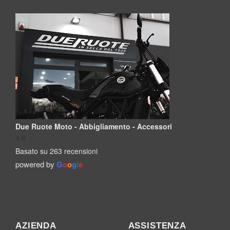
Due Ruote Moto - Abbigliamento - Accessori
4.8
Basato su 263 recensioni
powered by
G
o
o
g
l
e
AZIENDA
ASSISTENZA