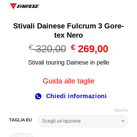
Stivali Dainese Fulcrum 3 Gore-
tex Nero
Il
Il
€
320,00
€
269,00
prezzo
prezzo
originale
attuale
Stivali touring Dainese in pelle
era:
è:
€ 320,00.
€ 269,00
Guida alle taglie
Chiedi informazioni
SVUOTA
TAGLIA EU
Stivali Dainese Fulcrum 3 Gore-tex Nero quantità