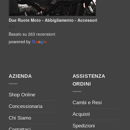
Due Ruote Moto - Abbigliamento - Accessori
4.8
Basato su 263 recensioni
powered by
G
o
o
g
l
e
AZIENDA
ASSISTENZA
ORDINI
Shop Online
Cambi e Resi
Concessionaria
Acquisti
Chi Siamo
Spedizioni
Contattaci