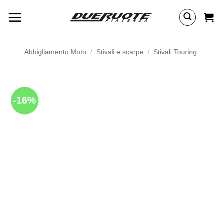
Salta
ai
contenuti
Abbigliamento Moto
/
Stivali e scarpe
/
Stivali Touring
-16%