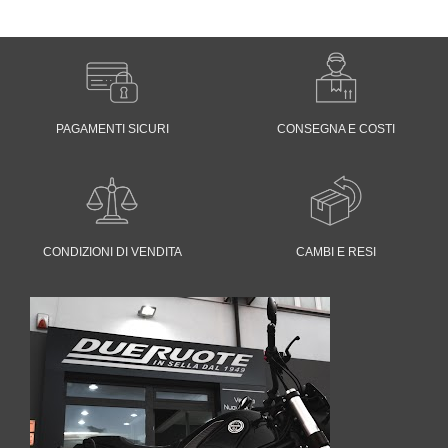
originale
attuale
originale
attuale
era:
è:
era:
è:
€ 290,00.
€ 239,00.
€ 260,00.
€ 229,00
PAGAMENTI SICURI
CONSEGNA E COSTI
CONDIZIONI DI VENDITA
CAMBI E RESI