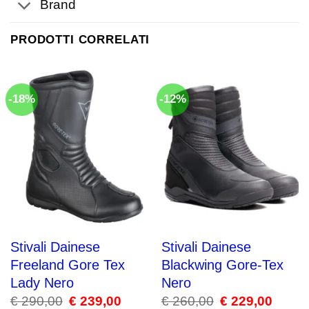
Brand
PRODOTTI CORRELATI
-18%
-12%
Stivali Dainese
Stivali Dainese
Freeland Gore Tex
Blackwing Gore-Tex
Lady Nero
Nero
€
290,00
Il
€
239,00
Il
€
260,00
Il
€
229,00
Il
prezzo
prezzo
prezzo
prezzo