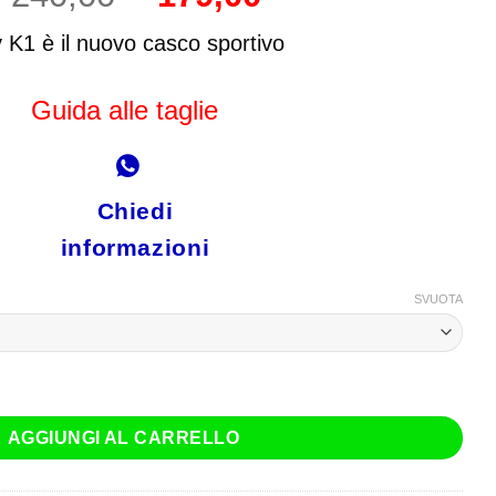
prezzo
prezzo
originale
attuale
 K1 è il nuovo casco sportivo
era:
è:
€ 240,00.
€ 179,00.
Guida alle taglie
Chiedi
informazioni
SVUOTA
ane Blu Rosso Giallo quantità
AGGIUNGI AL CARRELLO