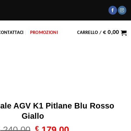
€
0,00
CONTATTACI
PROMOZIONI
CARRELLO /
rale AGV K1 Pitlane Blu Rosso
Giallo
Il
Il
€
240,00
€
179,00