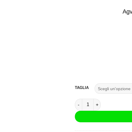
Agv
TAGLIA
Casco Integrale AGV K1 Pitl