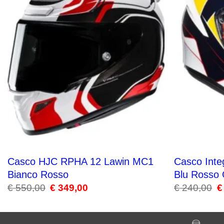
Casco HJC RPHA 12 Lawin MC1
Casco Inte
Bianco Rosso
Blu Rosso 
€
550,00
Il
€
349,00
Il
€
240,00
Il
€
prezzo
prezzo
pr
originale
attuale
or
era:
è:
er
€ 550,00.
€ 349,00.
€ 