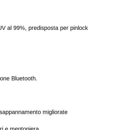
V al 99%, predisposta per pinlock
ione Bluetooth.
disappannamento migliorate
ri e mentoniera