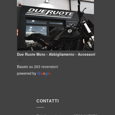
Due Ruote Moto - Abbigliamento - Accessori
4.8
Basato su 263 recensioni
powered by
G
o
o
g
l
e
CONTATTI