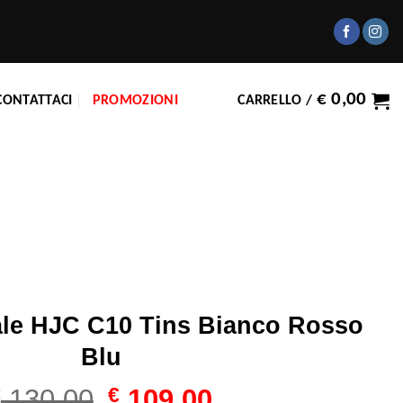
€
0,00
CONTATTACI
PROMOZIONI
CARRELLO /
ale HJC C10 Tins Bianco Rosso
Blu
Il
Il
€
130,00
€
109,00