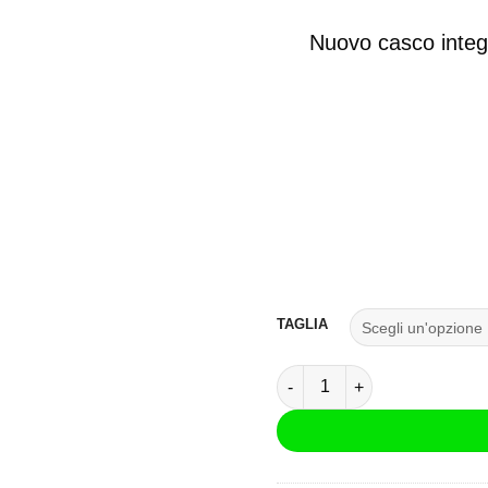
Nuovo casco integr
TAGLIA
Casco Integrale HJC C10 Ti