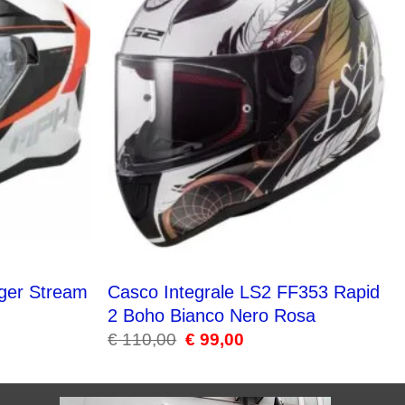
ger Stream
Casco Integrale LS2 FF353 Rapid
2 Boho Bianco Nero Rosa
€
110,00
Il
€
99,00
Il
prezzo
prezzo
originale
attuale
era:
è:
.
€ 110,00.
€ 99,00.