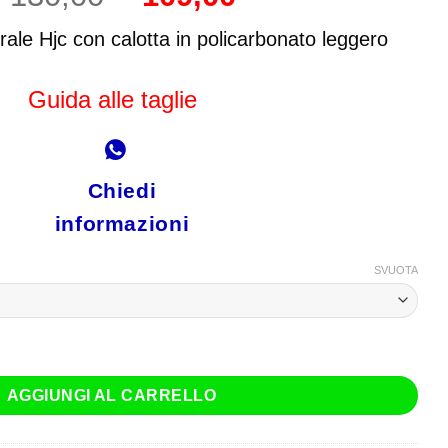
prezzo
prezzo
originale
attuale
ale Hjc con calotta in policarbonato leggero
era:
è:
€ 130,00.
€ 109,00.
Guida alle taglie
Chiedi
informazioni
SVUOTA
ns Bianco Rosso Blu quantità
AGGIUNGI AL CARRELLO