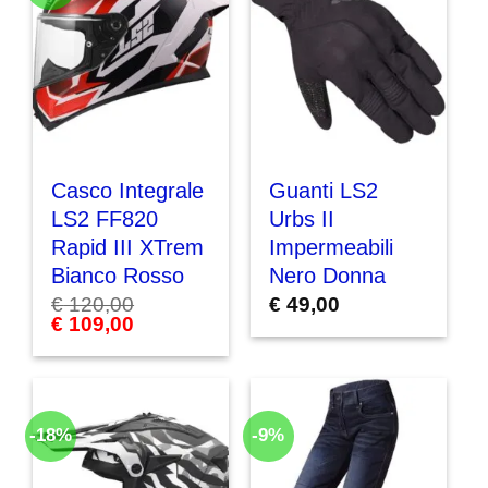
Casco Integrale
Guanti LS2
LS2 FF820
Urbs II
Rapid III XTrem
Impermeabili
Bianco Rosso
Nero Donna
€
120,00
€
49,00
Il
€
109,00
Il
prezzo
prezzo
originale
attuale
era:
è:
€ 120,00.
€ 109,00.
-18%
-9%