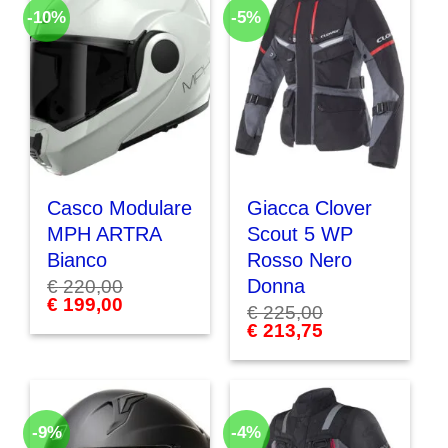
-10%
-5%
Casco Modulare
Giacca Clover
MPH ARTRA
Scout 5 WP
Bianco
Rosso Nero
Donna
€
220,00
Il
€
199,00
Il
€
225,00
prezzo
prezzo
Il
€
213,75
Il
originale
attuale
prezzo
prezzo
era:
è:
originale
attuale
€ 220,00.
€ 199,00.
era:
è:
€ 225,00.
€ 213,75.
-9%
-4%