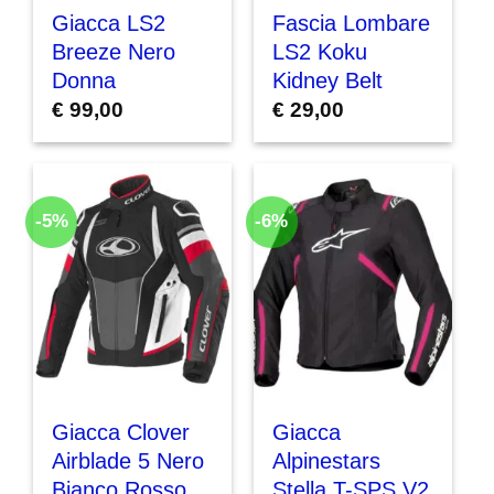
Giacca LS2
Fascia Lombare
Breeze Nero
LS2 Koku
Donna
Kidney Belt
€
99,00
€
29,00
-5%
-6%
Giacca Clover
Giacca
Airblade 5 Nero
Alpinestars
Bianco Rosso
Stella T-SPS V2