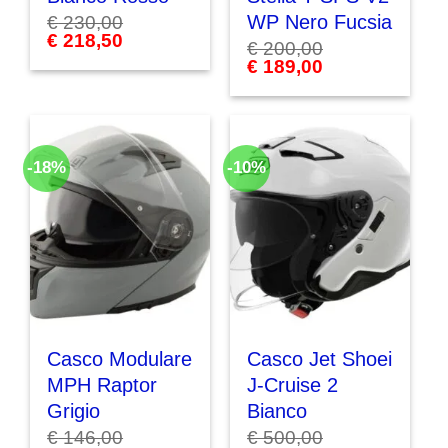
WP Nero Fucsia
€
230,00
Il
€
218,50
Il
€
200,00
prezzo
prezzo
Il
€
189,00
Il
originale
attuale
prezzo
prezzo
era:
è:
originale
attuale
€ 230,00.
€ 218,50.
era:
è:
€ 200,00.
€ 189,00.
-18%
-10%
Casco Modulare
Casco Jet Shoei
MPH Raptor
J-Cruise 2
Grigio
Bianco
€
146,00
€
500,00