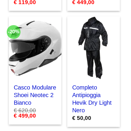
Il
€
119,00
Il
Il
€
449,00
Il
prezzo
prezzo
prezzo
prezzo
originale
attuale
originale
attuale
era:
è:
era:
è:
€ 146,00.
€ 119,00.
€ 500,00.
€ 449,00.
-20%
Casco Modulare
Completo
Shoei Neotec 2
Antipioggia
Bianco
Hevik Dry Light
Nero
€
620,00
Il
€
499,00
Il
€
50,00
prezzo
prezzo
originale
attuale
era:
è: