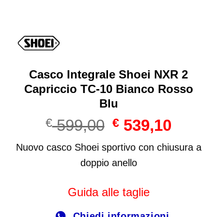
Casco Integrale Shoei NXR 2
Capriccio TC-10 Bianco Rosso
Blu
Il
Il
€
599,00
€
539,10
prezzo
prezzo
originale
attuale
Nuovo casco Shoei sportivo con chiusura a
era:
è:
doppio anello
€ 599,00.
€ 539,10
Guida alle taglie
Chiedi informazioni