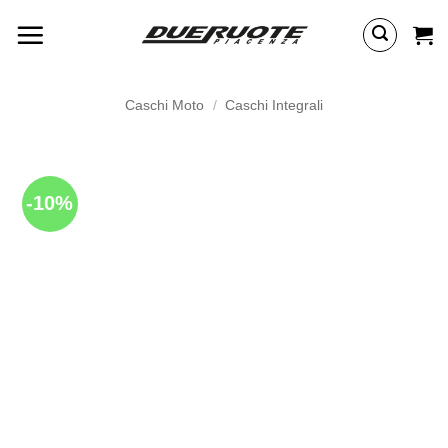
Salta
ai
contenuti
Caschi Moto
/
Caschi Integrali
-10%