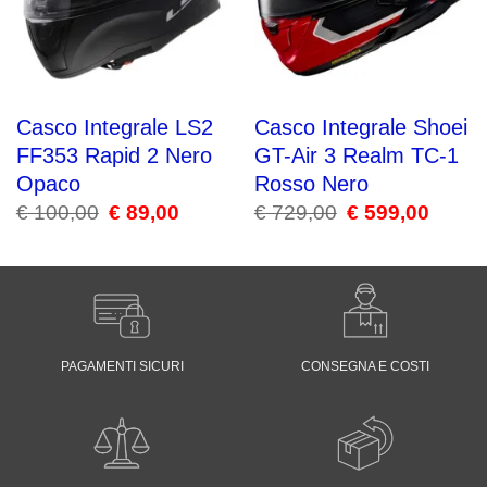
Casco Integrale LS2
Casco Integrale Shoei
FF353 Rapid 2 Nero
GT-Air 3 Realm TC-1
Opaco
Rosso Nero
€
100,00
Il
€
89,00
Il
€
729,00
Il
€
599,00
Il
prezzo
prezzo
prezzo
prezzo
originale
attuale
originale
attuale
era:
è:
era:
è:
€ 100,00.
€ 89,00.
€ 729,00.
€ 599,00
PAGAMENTI SICURI
CONSEGNA E COSTI