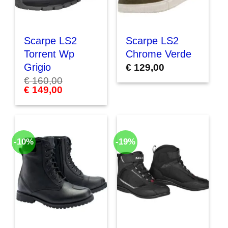
Scarpe LS2
Scarpe LS2
Torrent Wp
Chrome Verde
Grigio
€
129,00
€
160,00
Il
€
149,00
Il
prezzo
prezzo
originale
attuale
era:
è:
€ 160,00.
€ 149,00.
-10%
-19%