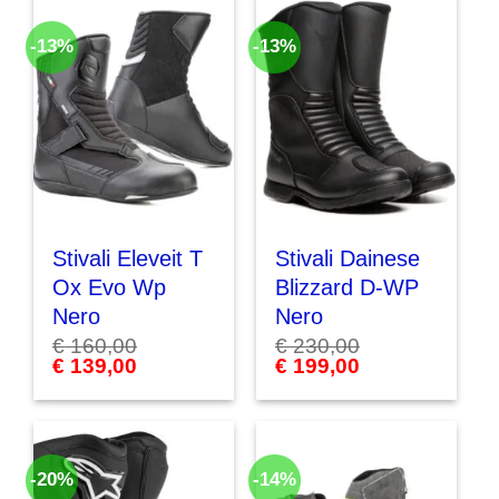
-13%
-13%
Stivali Eleveit T
Stivali Dainese
Ox Evo Wp
Blizzard D-WP
Nero
Nero
€
160,00
€
230,00
Il
€
139,00
Il
Il
€
199,00
Il
prezzo
prezzo
prezzo
prezzo
originale
attuale
originale
attuale
era:
è:
era:
è:
€ 160,00.
€ 139,00.
€ 230,00.
€ 199,00.
-20%
-14%