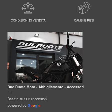
CONDIZIONI DI VENDITA
CAMBI E RESI
Due Ruote Moto - Abbigliamento - Accessori
4.8
Basato su 263 recensioni
powered by
G
o
o
g
l
e