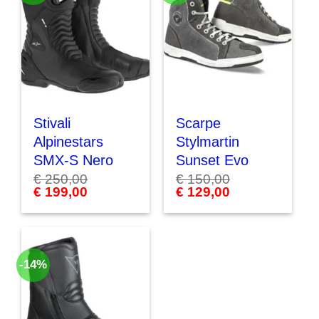
Stivali
Scarpe
Alpinestars
Stylmartin
SMX-S Nero
Sunset Evo
€
250,00
€
150,00
Il
€
199,00
Il
Il
€
129,00
Il
prezzo
prezzo
prezzo
prezzo
originale
attuale
originale
attuale
era:
è:
era:
è:
€ 250,00.
€ 199,00.
€ 150,00.
€ 129,00.
-14%