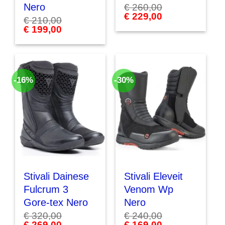
Nero
€
260,00
Il
€
229,00
Il
€
210,00
prezzo
prezzo
Il
€
199,00
Il
originale
attuale
prezzo
prezzo
era:
è:
originale
attuale
€ 260,00.
€ 229,00.
era:
è:
€ 210,00.
€ 199,00.
-16%
-30%
Stivali Dainese
Stivali Eleveit
Fulcrum 3
Venom Wp
Gore-tex Nero
Nero
€
320,00
€
240,00
Il
€
269,00
Il
Il
€
169,00
Il