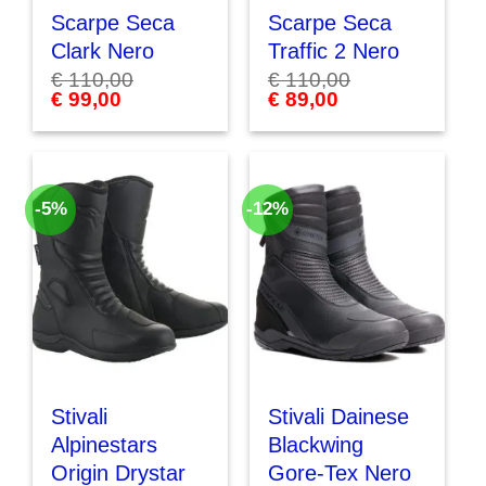
Scarpe Seca
Scarpe Seca
Clark Nero
Traffic 2 Nero
€
110,00
€
110,00
Il
€
99,00
Il
Il
€
89,00
Il
prezzo
prezzo
prezzo
prezzo
originale
attuale
originale
attuale
era:
è:
era:
è:
€ 110,00.
€ 99,00.
€ 110,00.
€ 89,00.
-5%
-12%
Stivali
Stivali Dainese
Alpinestars
Blackwing
Origin Drystar
Gore-Tex Nero