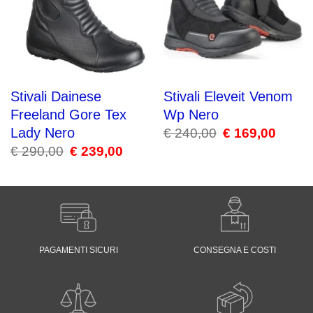
Stivali Dainese
Stivali Eleveit Venom
Freeland Gore Tex
Wp Nero
Lady Nero
€
240,00
Il
€
169,00
Il
prezzo
prezzo
€
290,00
Il
€
239,00
Il
originale
attuale
prezzo
prezzo
era:
è:
originale
attuale
€ 240,00.
€ 169,00
era:
è:
€ 290,00.
€ 239,00.
PAGAMENTI SICURI
CONSEGNA E COSTI