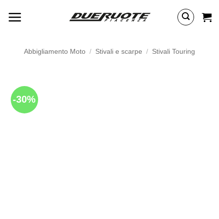
Salta
ai
contenuti
Abbigliamento Moto
/
Stivali e scarpe
/
Stivali Touring
-30%