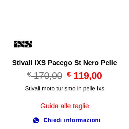
Stivali IXS Pacego St Nero Pelle
Il
Il
€
170,00
€
119,00
prezzo
prezzo
originale
attuale
Stivali moto turismo in pelle Ixs
era:
è:
€ 170,00.
€ 119,00
Guida alle taglie
Chiedi informazioni