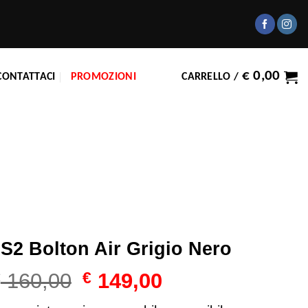
€
0,00
CONTATTACI
PROMOZIONI
CARRELLO /
S2 Bolton Air Grigio Nero
Il
Il
€
160,00
€
149,00
prezzo
prezzo