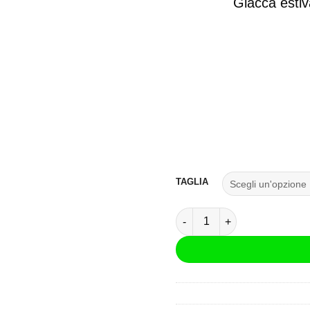
Giacca estiv
TAGLIA
Giacca LS2 Bolton Air Grigio