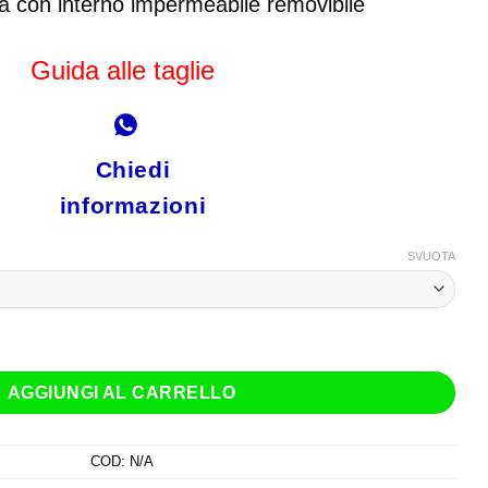
originale
attuale
a con interno impermeabile removibile
era:
è:
€ 160,00.
€ 149,00.
Guida alle taglie
Chiedi
informazioni
SVUOTA
 Nero quantità
AGGIUNGI AL CARRELLO
COD:
N/A