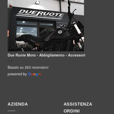
Due Ruote Moto - Abbigliamento - Accessori
4.8
Basato su 263 recensioni
powered by
G
o
o
g
l
e
AZIENDA
ASSISTENZA
ORDINI