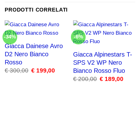
PRODOTTI CORRELATI
-34%
-6%
Giacca Dainese Avro
D2 Nero Bianco
Giacca Alpinestars T-
Rosso
SPS V2 WP Nero
€
300,00
Il
€
199,00
Il
Bianco Rosso Fluo
prezzo
prezzo
€
200,00
Il
€
189,00
Il
originale
attuale
prezzo
prezzo
era:
è:
originale
attuale
€ 300,00.
€ 199,00.
era:
è:
€ 200,00.
€ 189,00