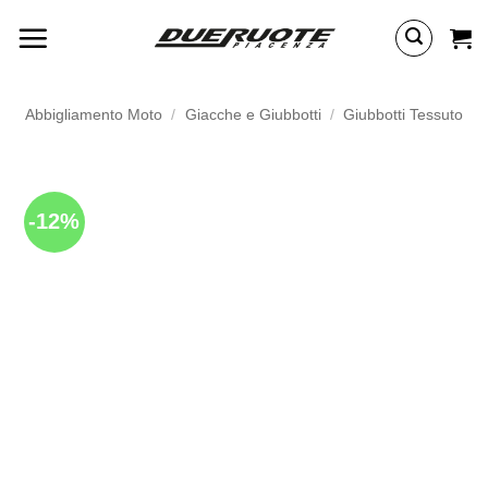
Salta
ai
contenuti
Abbigliamento Moto
/
Giacche e Giubbotti
/
Giubbotti Tessuto
-12%