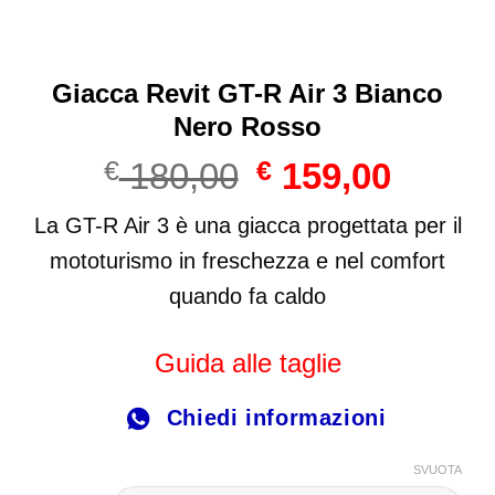
Giacca Revit GT-R Air 3 Bianco
Nero Rosso
Il
Il
€
180,00
€
159,00
prezzo
prezzo
originale
attuale
La GT-R Air 3 è una giacca progettata per il
era:
è:
mototurismo in freschezza e nel comfort
€ 180,00.
€ 159,00
quando fa caldo
Guida alle taglie
Chiedi informazioni
SVUOTA