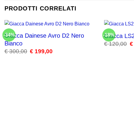
PRODOTTI CORRELATI
Giacca Dainese Avro D2 Nero
-34%
-18%
Giacca LS2
Bianco
€
120,00
Il
€
pr
€
300,00
Il
€
199,00
Il
or
prezzo
prezzo
er
originale
attuale
€ 
era:
è:
€ 300,00.
€ 199,00.