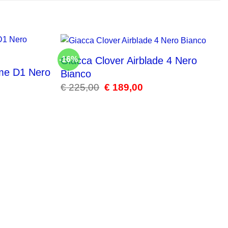
Giacca Clover Airblade 4 Nero
-16%
ame D1 Nero
Bianco
€
225,00
Il
€
189,00
Il
prezzo
prezzo
originale
attuale
era:
è:
€ 225,00.
€ 189,00.
.