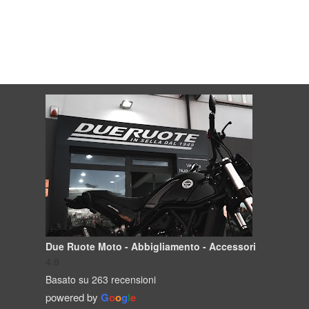
Due Ruote Moto - Abbigliamento - Accessori
4.8
Basato su 263 recensioni
powered by
G
o
o
g
l
e