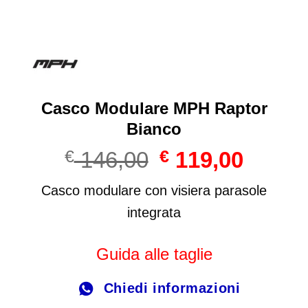
Casco Modulare MPH Raptor
Bianco
Il
Il
€
146,00
€
119,00
prezzo
prezzo
originale
attuale
Casco modulare con visiera parasole
era:
è:
integrata
€ 146,00.
€ 119,00
Guida alle taglie
Chiedi informazioni