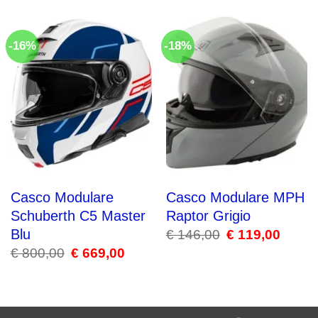
-16%
-18%
Casco Modulare
Casco Modulare MPH
Schuberth C5 Master
Raptor Grigio
Blu
€
146,00
Il
€
119,00
Il
prezzo
prezzo
€
800,00
Il
€
669,00
Il
originale
attuale
prezzo
prezzo
era:
è:
originale
attuale
€ 146,00.
€ 119,00
era:
è:
€ 800,00.
€ 669,00.