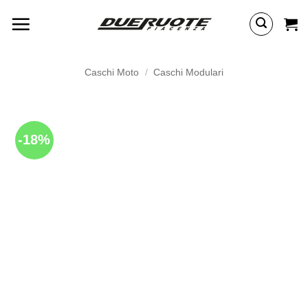
Salta
ai
contenuti
Caschi Moto
/
Caschi Modulari
-18%