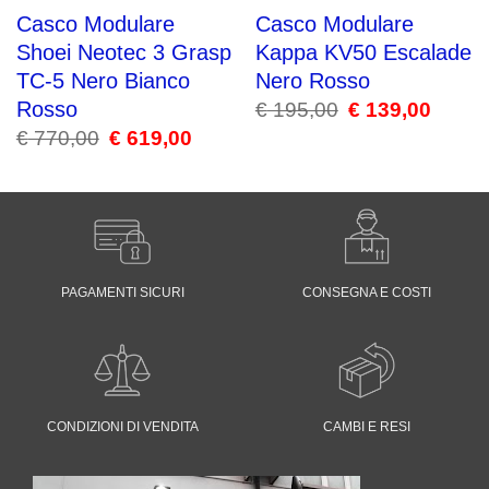
Casco Modulare
Casco Modulare
Shoei Neotec 3 Grasp
Kappa KV50 Escalade
TC-5 Nero Bianco
Nero Rosso
Rosso
€
195,00
Il
€
139,00
Il
prezzo
prezzo
€
770,00
Il
€
619,00
Il
originale
attuale
prezzo
prezzo
era:
è:
originale
attuale
€ 195,00.
€ 139,00
era:
è:
€ 770,00.
€ 619,00.
PAGAMENTI SICURI
CONSEGNA E COSTI
CONDIZIONI DI VENDITA
CAMBI E RESI