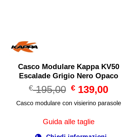
Casco Modulare Kappa KV50
Escalade Grigio Nero Opaco
Il
Il
€
195,00
€
139,00
prezzo
prezzo
originale
attuale
Casco modulare con visierino parasole
era:
è:
€ 195,00.
€ 139,00
Guida alle taglie
Chiedi informazioni