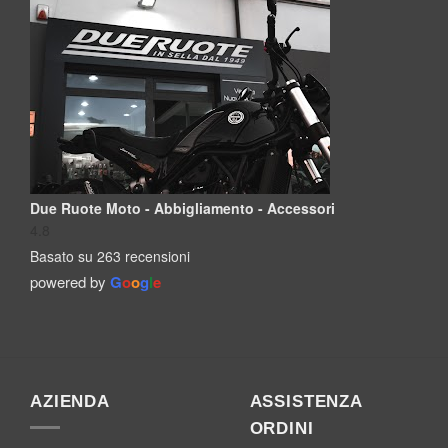
Due Ruote Moto - Abbigliamento - Accessori
4.8
Basato su 263 recensioni
powered by
G
o
o
g
l
e
AZIENDA
ASSISTENZA
ORDINI