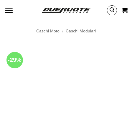
Salta
ai
contenuti
Caschi Moto
/
Caschi Modulari
-29%