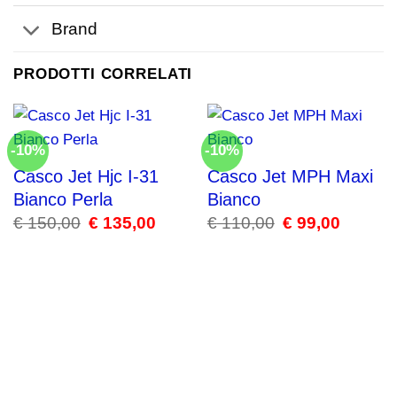
Brand
PRODOTTI CORRELATI
-10%
-10%
Casco Jet Hjc I-31
Casco Jet MPH Maxi
Bianco Perla
Bianco
€
150,00
Il
€
135,00
Il
€
110,00
Il
€
99,00
Il
prezzo
prezzo
prezzo
prezzo
originale
attuale
originale
attuale
era:
è:
era:
è:
€ 150,00.
€ 135,00.
€ 110,00.
€ 99,00.