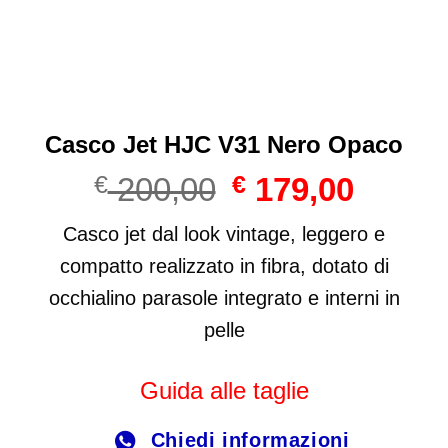
Casco Jet HJC V31 Nero Opaco
Il
Il
€
200,00
€
179,00
prezzo
prezzo
originale
attuale
Casco jet dal look vintage, leggero e
era:
è:
compatto realizzato in fibra, dotato di
€ 200,00.
€ 179,00
occhialino parasole integrato e interni in
pelle
Guida alle taglie
Chiedi informazioni