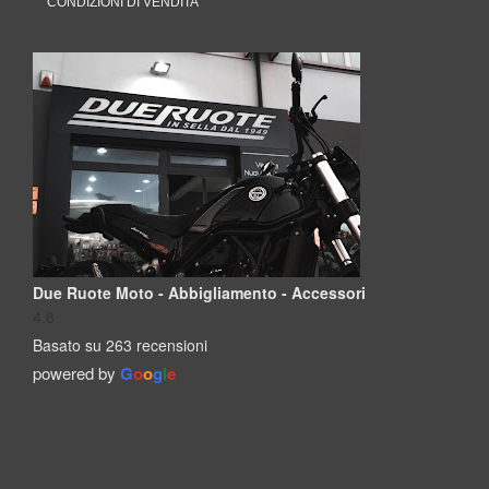
CONDIZIONI DI VENDITA
Due Ruote Moto - Abbigliamento - Accessori
4.8
Basato su 263 recensioni
powered by
G
o
o
g
l
e