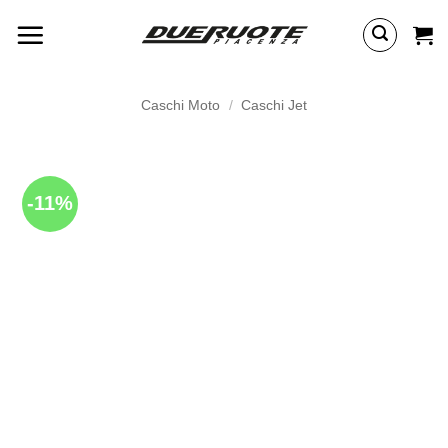
Salta
ai
contenuti
Caschi Moto
/
Caschi Jet
-11%