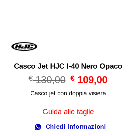
Casco Jet HJC I-40 Nero Opaco
Il
Il
€
130,00
€
109,00
prezzo
prezzo
originale
attuale
Casco jet con doppia visiera
era:
è:
€ 130,00.
€ 109,00
Guida alle taglie
Chiedi informazioni