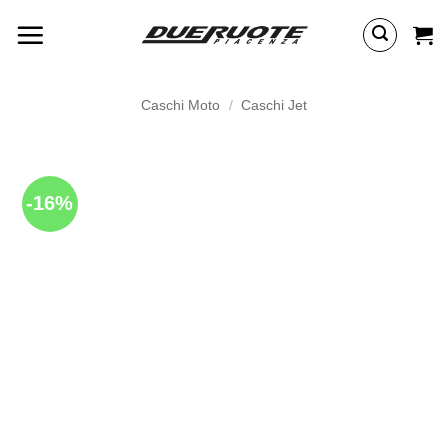
Salta
ai
contenuti
Caschi Moto
/
Caschi Jet
-16%