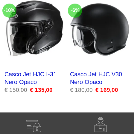
-10%
-6%
Casco Jet HJC I-31
Casco Jet HJC V30
Nero Opaco
Nero Opaco
€
150,00
Il
€
135,00
Il
€
180,00
Il
€
169,00
Il
prezzo
prezzo
prezzo
prezzo
originale
attuale
originale
attuale
era:
è:
era:
è:
€ 150,00.
€ 135,00.
€ 180,00.
€ 169,00