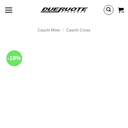
Salta
ai
contenuti
Caschi Moto
/
Caschi Cross
-18%