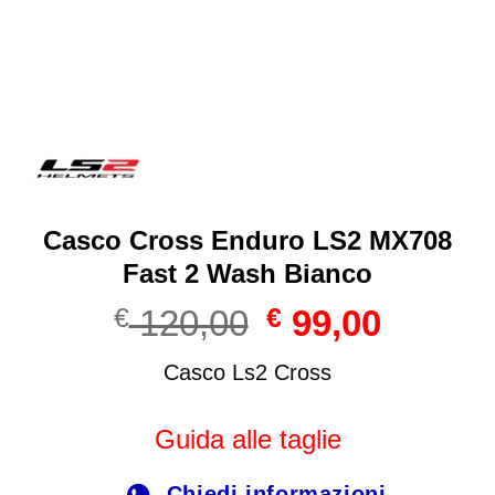
Casco Cross Enduro LS2 MX708
Fast 2 Wash Bianco
Il
Il
€
120,00
€
99,00
prezzo
prezzo
originale
attuale
Casco Ls2 Cross
era:
è:
€ 120,00.
€ 99,00.
Guida alle taglie
Chiedi informazioni