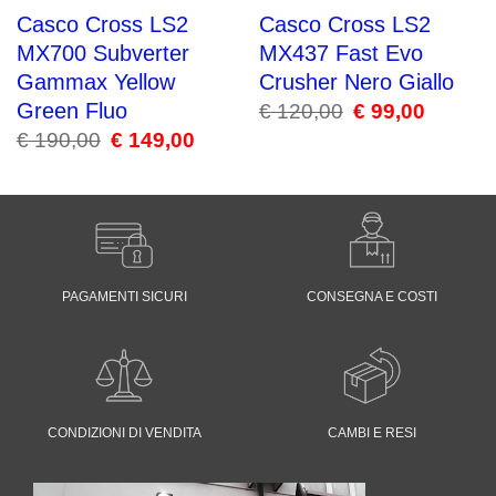
Casco Cross LS2
Casco Cross LS2
MX700 Subverter
MX437 Fast Evo
Gammax Yellow
Crusher Nero Giallo
Green Fluo
€
120,00
Il
€
99,00
Il
prezzo
prezzo
€
190,00
Il
€
149,00
Il
originale
attuale
prezzo
prezzo
era:
è:
originale
attuale
€ 120,00.
€ 99,00.
era:
è:
€ 190,00.
€ 149,00.
PAGAMENTI SICURI
CONSEGNA E COSTI
CONDIZIONI DI VENDITA
CAMBI E RESI