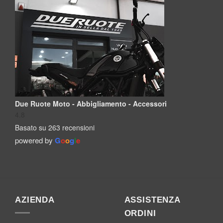
Due Ruote Moto - Abbigliamento - Accessori
4.8
Basato su 263 recensioni
powered by
G
o
o
g
l
e
AZIENDA
ASSISTENZA
ORDINI