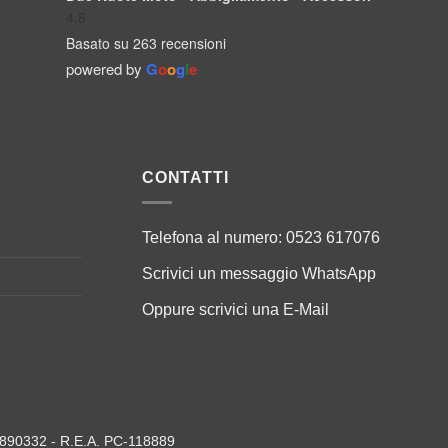
4.8
Basato su 263 recensioni
powered by
G
o
o
g
l
e
CONTATTI
Telefona al numero:
0523 617076
Scrivici un messaggio
WhatsApp
Oppure scrivici una
E-Mail
79890332 - R.E.A. PC-118889