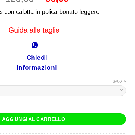
prezzo
prezzo
originale
attuale
 con calotta in policarbonato leggero
era:
è:
€ 120,00.
€ 99,00.
Guida alle taglie
Chiedi
informazioni
SVUOTA
 Evo Roar Giallo Nero quantità
AGGIUNGI AL CARRELLO