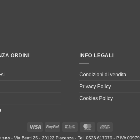
NZA ORDINI
INFO LEGALI
si
Condizioni di vendita
Privacy Policy
Cookies Policy
e
Visa
PayPal
Bank
MasterCard
Cash
Transfer
On
e snc
- Via Beati 25 - 29122 Piacenza - Tel. 0523 617076 - P.IVA 009