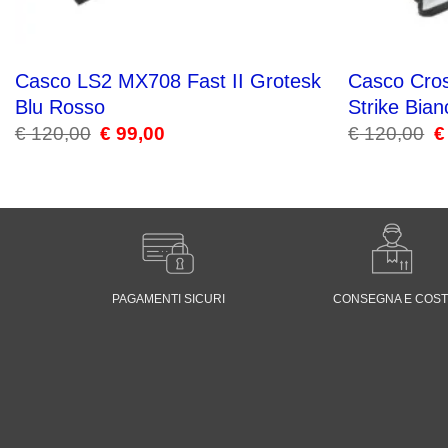
Casco LS2 MX708 Fast II Grotesk
Casco Cro
Blu Rosso
Strike Bia
€
120,00
Il
€
99,00
Il
€
120,00
Il
€
prezzo
prezzo
pr
originale
attuale
or
era:
è:
er
€ 120,00.
€ 99,00.
€ 
PAGAMENTI SICURI
CONSEGNA E COST