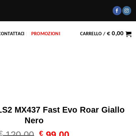
€
0,00
CONTATTACI
PROMOZIONI
CARRELLO /
S2 MX437 Fast Evo Roar Giallo
Nero
Il
Il
€
120,00
€
99,00