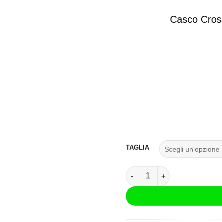
Casco Cross
TAGLIA
Casco Cross LS2 MX437 Fast