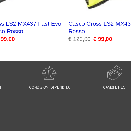
ss LS2 MX437 Fast Evo
Casco Cross LS2 MX43
nco Rosso
Rosso
99,00
Il
€
120,00
Il
€
99,00
Il
ezzo
prezzo
prezzo
prezzo
iginale
attuale
originale
attuale
a:
è:
era:
è:
120,00.
€ 99,00.
€ 120,00.
€ 99,00.
I
CONDIZIONI DI VENDITA
CAMBI E RESI