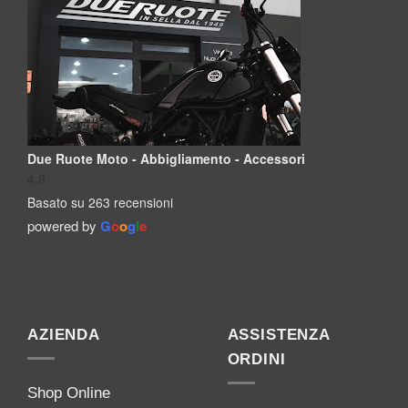
Due Ruote Moto - Abbigliamento - Accessori
4.8
Basato su 263 recensioni
powered by
G
o
o
g
l
e
AZIENDA
ASSISTENZA
ORDINI
Shop Online