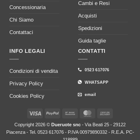
Cambi e Resi
Concessionaria
Acquisti
Chi Siamo
Spedizioni
Contattaci
Guida taglie
INFO LEGALI
CONTATTI
0523 617076
Condizioni di vendita
WHATSAPP
Privacy Policy
email
Cookies Policy
Visa
PayPal
Bank
MasterCard
Cash
Transfer
On
Copyright 2026 ©
Dueruote snc
- Via Beati 25 - 29122
Delivery
Piacenza - Tel. 0523 617076 - P.IVA 00979890332 - R.E.A. PC-
118889