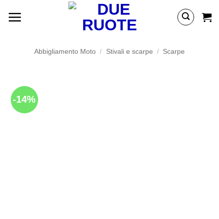
Salta
ai
contenuti
Abbigliamento Moto
/
Stivali e scarpe
/
Scarpe
-14%