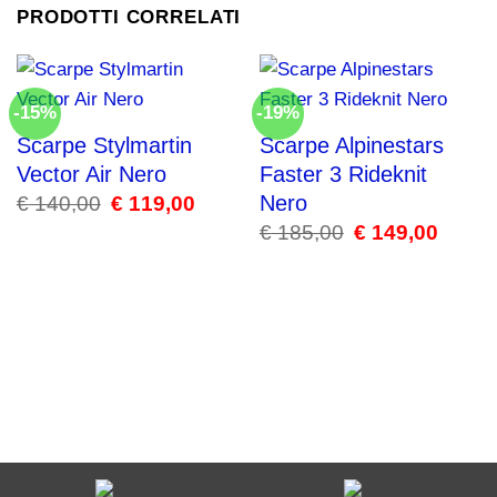
PRODOTTI CORRELATI
-15%
-19%
Scarpe Stylmartin
Scarpe Alpinestars
Vector Air Nero
Faster 3 Rideknit
Nero
€
140,00
Il
€
119,00
Il
prezzo
prezzo
€
185,00
Il
€
149,00
Il
originale
attuale
prezzo
prezzo
era:
è:
originale
attuale
€ 140,00.
€ 119,00.
era:
è:
€ 185,00.
€ 149,00