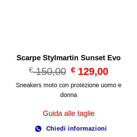
Scarpe Stylmartin Sunset Evo
Il
Il
€
150,00
€
129,00
prezzo
prezzo
originale
attuale
Sneakers moto con protezione uomo e
era:
è:
donna
€ 150,00.
€ 129,00
Guida alle taglie
Chiedi informazioni