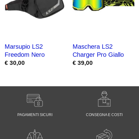
Marsupio LS2
Maschera LS2
Freedom Nero
Charger Pro Giallo
€
30,00
€
39,00
PAGAMENTI SICURI
CONSEGNA E COSTI