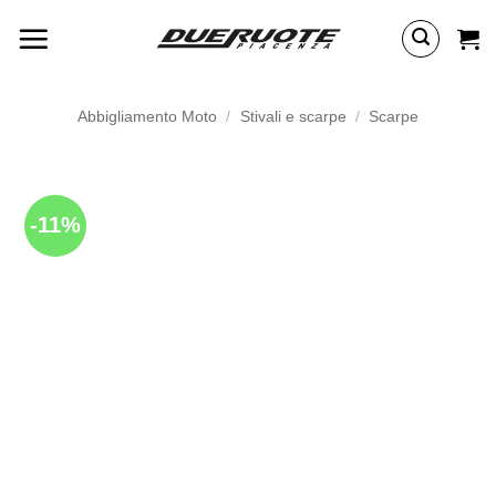
Salta
ai
contenuti
Abbigliamento Moto
/
Stivali e scarpe
/
Scarpe
-11%