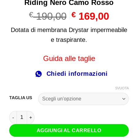
Riding Nero Camo Rosso
Il
Il
€
190,00
€
169,00
prezzo
prezzo
originale
attuale
Dotata di membrana Drystar impermeabile
era:
è:
e traspirante.
€ 190,00.
€ 169,00
Guida alle taglie
Chiedi informazioni
SVUOTA
TAGLIA US
Scarpe Alpinestars CR-X Drystar Riding Nero Camo Rosso 
AGGIUNGI AL CARRELLO