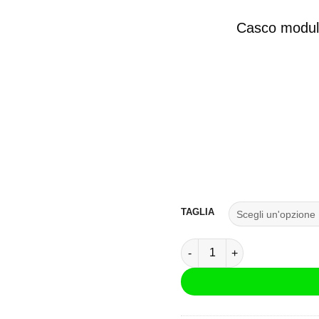
Casco modula
TAGLIA
Casco Modulare MPH Raptor 