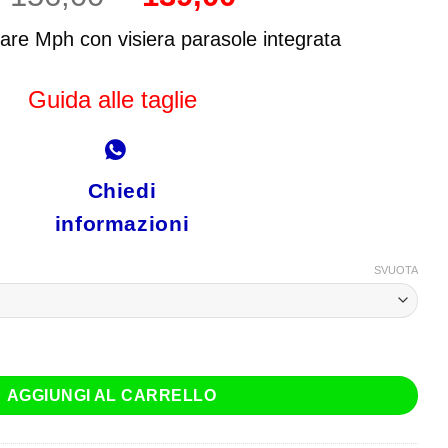
prezzo
prezzo
originale
attuale
re Mph con visiera parasole integrata
era:
è:
€ 156,00.
€ 139,00.
Guida alle taglie
Chiedi
informazioni
SVUOTA
Space Nero Grigio Rosso quantità
AGGIUNGI AL CARRELLO