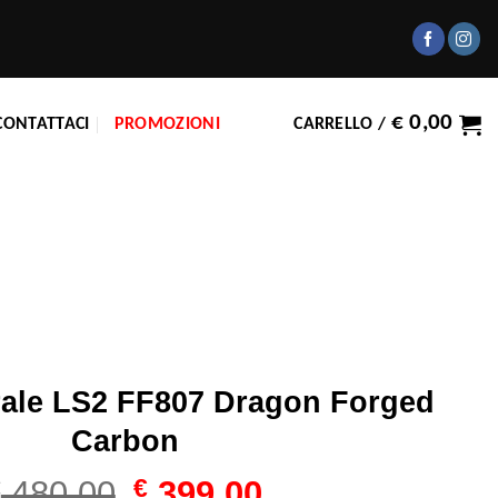
€
0,00
CONTATTACI
PROMOZIONI
CARRELLO /
rale LS2 FF807 Dragon Forged
Carbon
Il
Il
€
480,00
€
399,00