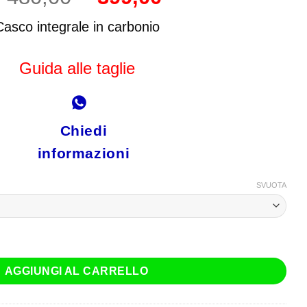
prezzo
prezzo
originale
attuale
Casco integrale in carbonio
era:
è:
€ 480,00.
€ 399,00.
Guida alle taglie
Chiedi
informazioni
SVUOTA
Dragon Forged Carbon quantità
AGGIUNGI AL CARRELLO