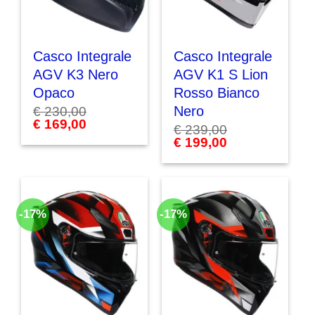
Casco Integrale
Casco Integrale
AGV K3 Nero
AGV K1 S Lion
Opaco
Rosso Bianco
Nero
€
230,00
Il
€
169,00
Il
€
239,00
prezzo
prezzo
Il
€
199,00
Il
originale
attuale
prezzo
prezzo
era:
è:
originale
attuale
€ 230,00.
€ 169,00.
era:
è:
€ 239,00.
€ 199,00.
-17%
-17%