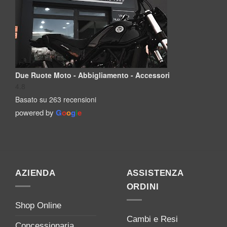
Due Ruote Moto - Abbigliamento - Accessori
4.8
Basato su 263 recensioni
powered by
G
o
o
g
l
e
AZIENDA
ASSISTENZA
ORDINI
Shop Online
Cambi e Resi
Concessionaria