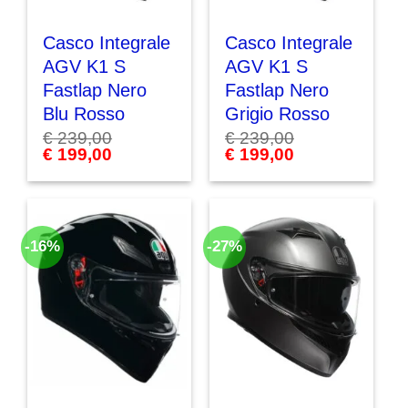
Casco Integrale
Casco Integrale
AGV K1 S
AGV K1 S
Fastlap Nero
Fastlap Nero
Blu Rosso
Grigio Rosso
€
239,00
€
239,00
Il
€
199,00
Il
Il
€
199,00
Il
prezzo
prezzo
prezzo
prezzo
originale
attuale
originale
attuale
era:
è:
era:
è:
€ 239,00.
€ 199,00.
€ 239,00.
€ 199,00.
-16%
-27%