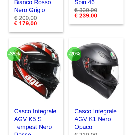
Bianco Rosso
Spin 46
Nero Grigio
€
330,00
Il
€
239,00
Il
€
200,00
prezzo
prezzo
Il
€
179,00
Il
originale
attuale
prezzo
prezzo
era:
è:
originale
attuale
€ 330,00.
€ 239,00.
era:
è:
€ 200,00.
€ 179,00.
-35%
-20%
Casco Integrale
Casco Integrale
AGV K5 S
AGV K1 Nero
Tempest Nero
Opaco
Rosso
€
210,00