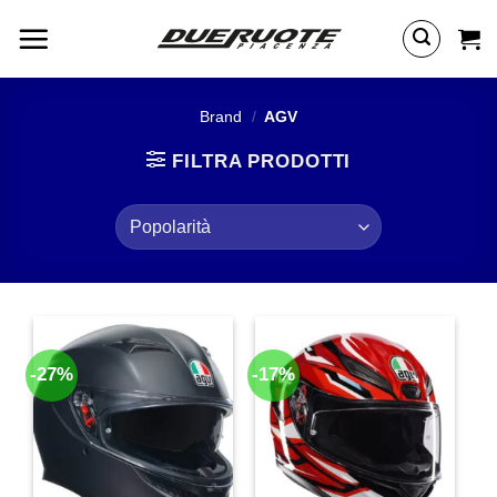
Salta
ai
contenuti
Brand
/
AGV
FILTRA PRODOTTI
-27%
-17%