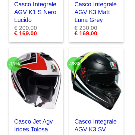
Casco Integrale
Casco Integrale
AGV K1 S Nero
AGV K3 Matt
Lucido
Luna Grey
€
200,00
€
230,00
Il
€
169,00
Il
Il
€
169,00
Il
prezzo
prezzo
prezzo
prezzo
originale
attuale
originale
attuale
era:
è:
era:
è:
€ 200,00.
€ 169,00.
€ 230,00.
€ 169,00.
-11%
-28%
Casco Jet Agv
Casco Integrale
Irides Tolosa
AGV K3 SV