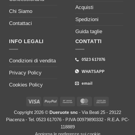
Acquisti
Chi Siamo
Spedizioni
Contattaci
Guida taglie
INFO LEGALI
CONTATTI
0523 617076
Condizioni di vendita
WHATSAPP
Privacy Policy
email
Cookies Policy
Visa
PayPal
Bank
MasterCard
Cash
Transfer
On
Copyright 2026 ©
Dueruote snc
- Via Beati 25 - 29122
Delivery
Piacenza - Tel. 0523 617076 - P.IVA 00979890332 - R.E.A. PC-
118889
Aggiorna le preferenze sui cookie