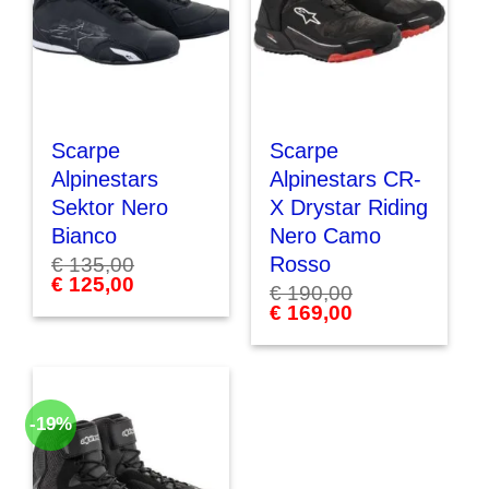
Scarpe
Scarpe
Alpinestars
Alpinestars CR-
Sektor Nero
X Drystar Riding
Bianco
Nero Camo
Rosso
€
135,00
Il
€
125,00
Il
€
190,00
prezzo
prezzo
Il
€
169,00
Il
originale
attuale
prezzo
prezzo
era:
è:
originale
attuale
€ 135,00.
€ 125,00.
era:
è:
€ 190,00.
€ 169,00.
-19%