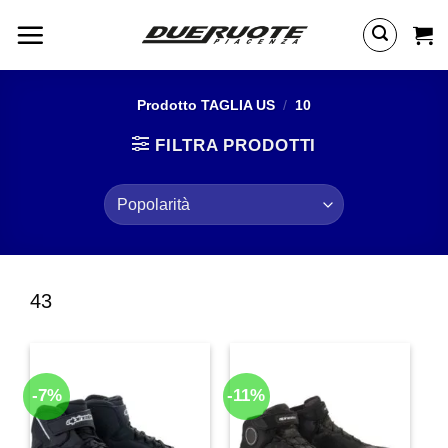
Salta
ai
contenuti
Prodotto TAGLIA US
/
10
FILTRA PRODOTTI
43
-7%
-11%