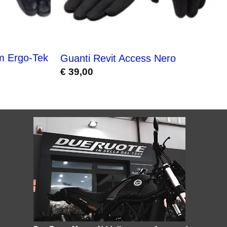
m Ergo-Tek
Guanti Revit Access Nero
€
39,00
.