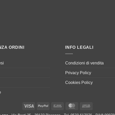
NZA ORDINI
INFO LEGALI
si
Condizioni di vendita
Privacy Policy
Cookies Policy
e
Visa
PayPal
Bank
MasterCard
Cash
Transfer
On
e snc
- Via Beati 25 - 29122 Piacenza - Tel. 0523 617076 - P.IVA 009