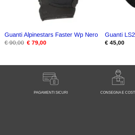
Guanti Alpinestars Faster Wp Nero
Guanti LS2
€
90,00
Il
€
79,00
Il
€
45,00
prezzo
prezzo
originale
attuale
era:
è:
€ 90,00.
€ 79,00.
PAGAMENTI SICURI
CONSEGNA E COST