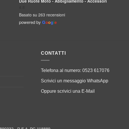
Due Ruote Moto - Abbigliamento - Accessori
4.8
Basato su 263 recensioni
powered by
G
o
o
g
l
e
CONTATTI
Telefona al numero:
0523 617076
Scrivici un messaggio
WhatsApp
Oppure scrivici una
E-Mail
79890332 - R.E.A. PC-118889