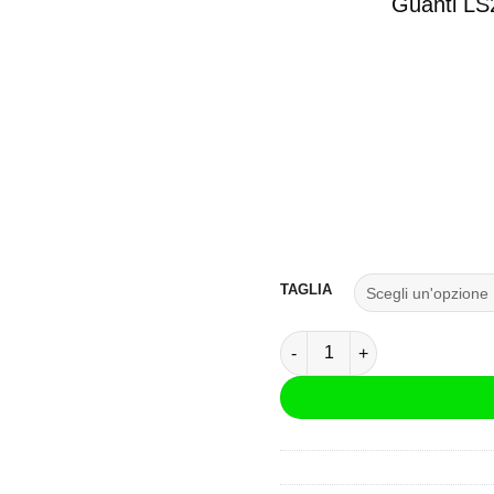
Guanti LS2
TAGLIA
Guanti LS2 Ray Nero quanti