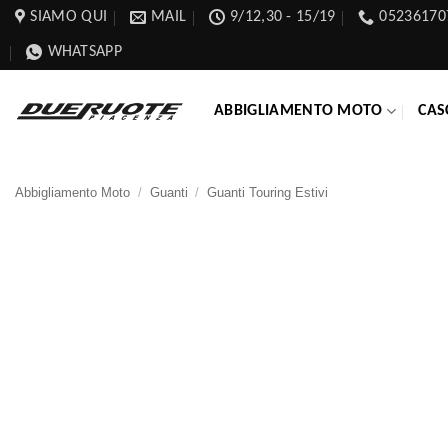
Salta
SIAMO QUI
MAIL
9/12,30 - 15/19
05236170
ai
WHATSAPP
contenuti
ABBIGLIAMENTO MOTO
CAS
Abbigliamento Moto
/
Guanti
/
Guanti Touring Estivi