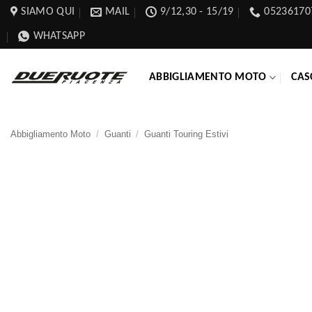
Salta
SIAMO QUI
MAIL
9/12,30 - 15/19
05236170
ai
WHATSAPP
contenuti
ABBIGLIAMENTO MOTO
CAS
Abbigliamento Moto
/
Guanti
/
Guanti Touring Estivi