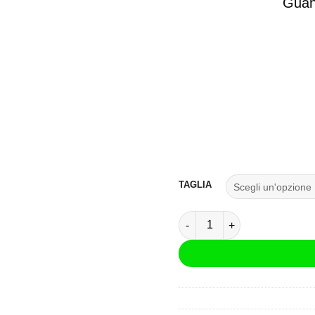
Guant
TAGLIA
Guanti LS2 All Terrain Nero 