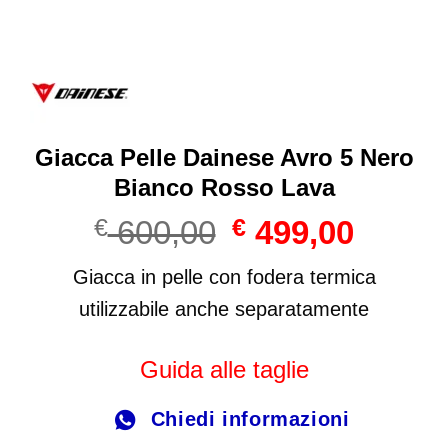
Giacca Pelle Dainese Avro 5 Nero
Bianco Rosso Lava
Il
Il
€
600,00
€
499,00
prezzo
prezzo
originale
attuale
Giacca in pelle con fodera termica
era:
è:
utilizzabile anche separatamente
€ 600,00.
€ 499,00
Guida alle taglie
Chiedi informazioni