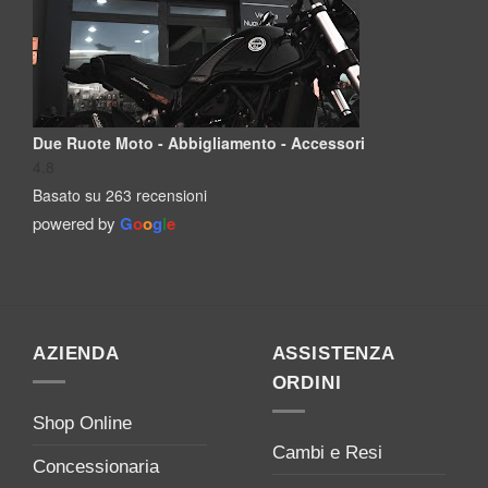
Due Ruote Moto - Abbigliamento - Accessori
4.8
Basato su 263 recensioni
powered by
G
o
o
g
l
e
AZIENDA
ASSISTENZA
ORDINI
Shop Online
Cambi e Resi
Concessionaria