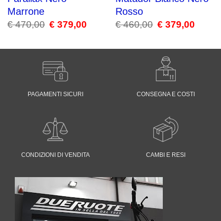
Marrone
Rosso
€
470,00
Il
€
379,00
Il
€
460,00
Il
€
379,00
Il
prezzo
prezzo
prezzo
prezzo
originale
attuale
originale
attuale
era:
è:
era:
è:
€ 470,00.
€ 379,00.
€ 460,00.
€ 379,00
PAGAMENTI SICURI
CONSEGNA E COSTI
CONDIZIONI DI VENDITA
CAMBI E RESI