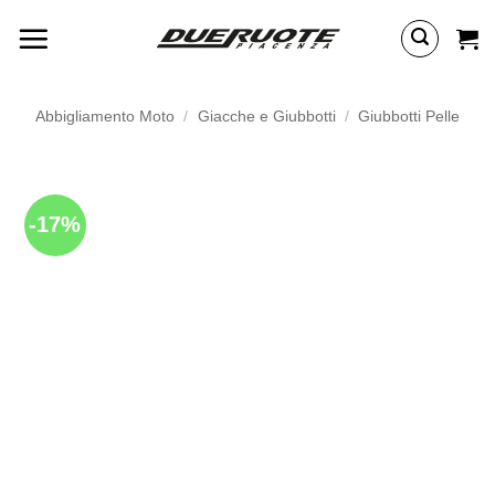
Salta
ai
contenuti
Abbigliamento Moto
/
Giacche e Giubbotti
/
Giubbotti Pelle
-17%