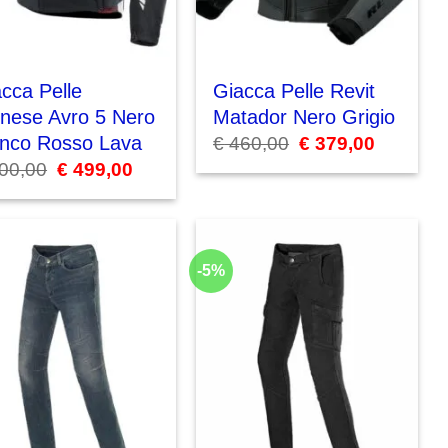
cca Pelle
Giacca Pelle Revit
inese Avro 5 Nero
Matador Nero Grigio
anco Rosso Lava
€
460,00
Il
€
379,00
Il
prezzo
prezzo
00,00
Il
€
499,00
Il
originale
attuale
prezzo
prezzo
era:
è:
originale
attuale
€ 460,00.
€ 379,00.
era:
è:
€ 600,00.
€ 499,00.
-5%