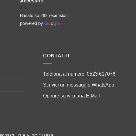
Accessori
4.8
Basato su 263 recensioni
powered by
G
o
o
g
l
e
CONTATTI
Telefona al numero:
0523 617076
Scrivici un messaggio
WhatsApp
Oppure scrivici una
E-Mail
79890332 - R.E.A. PC-118889