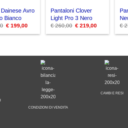
 Dainese Avro
Pantaloni Clover
Pan
o Bianco
Light Pro 3 Nero
Ne
00
Il
€
199,00
Il
€
260,00
Il
€
219,00
Il
€
2
prezzo
prezzo
prezzo
prezzo
originale
attuale
originale
attuale
era:
è:
era:
è:
€ 300,00.
€ 199,00.
€ 260,00.
€ 219,00.
CAMBI E RESI
I
CONDIZIONI DI VENDITA