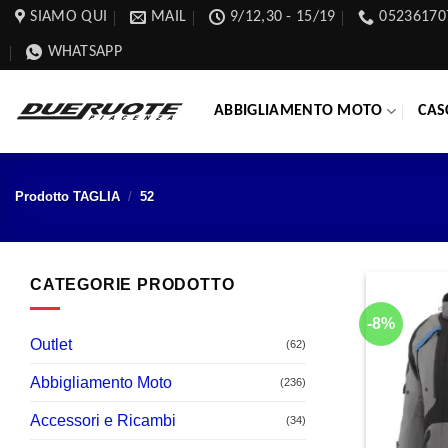
Salta
SIAMO QUI
MAIL
9/12,30 - 15/19
05236170
ai
WHATSAPP
contenuti
ABBIGLIAMENTO MOTO
CAS
Prodotto TAGLIA
/
52
CATEGORIE PRODOTTO
-8%
Outlet
(62)
Abbigliamento Moto
(236)
Accessori e Ricambi
(34)