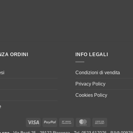
NZA ORDINI
INFO LEGALI
si
Condizioni di vendita
Privacy Policy
Cookies Policy
e
Visa
PayPal
Bank
MasterCard
Cash
Transfer
On
e snc
- Via Beati 25 - 29122 Piacenza - Tel. 0523 617076 - P.IVA 009