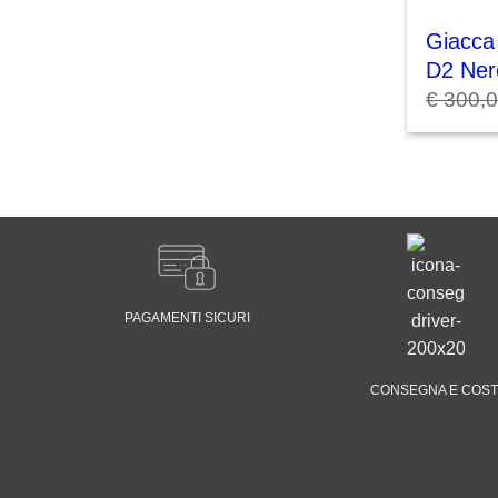
Giacca
D2 Ner
€
300,
PAGAMENTI SICURI
CONSEGNA E COST