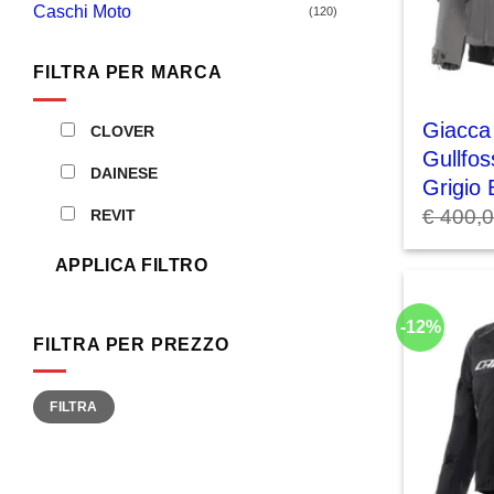
Caschi Moto
(120)
FILTRA PER MARCA
Giacca
CLOVER
Gullfo
DAINESE
Grigio 
€
400,
REVIT
APPLICA FILTRO
-12%
FILTRA PER PREZZO
Prezzo
Prezzo
FILTRA
Min
Max