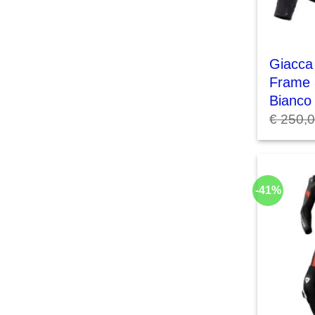
Giacca
Frame 
Bianco
€
250,
-41%