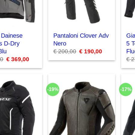
 Dainese
Pantaloni Clover Adv
Gi
ss D-Dry
Nero
5 
Blu
Flu
€
200,00
Il
€
190,00
Il
prezzo
prezzo
00
Il
€
369,00
Il
€
2
originale
attuale
prezzo
prezzo
era:
è:
originale
attuale
€ 200,00.
€ 190,00.
era:
è:
€ 400,00.
€ 369,00.
-19%
-17%