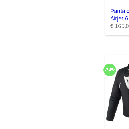
Pantalo
Airjet 
€
165,
-34%