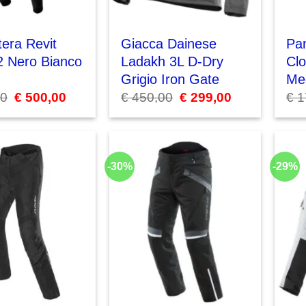
tera Revit
Giacca Dainese
Pa
2 Nero Bianco
Ladakh 3L D-Dry
Clo
Grigio Iron Gate
Me
00
Il
€
500,00
Il
€
450,00
Il
€
299,00
Il
€
1
prezzo
prezzo
prezzo
prezzo
originale
attuale
originale
attuale
era:
è:
era:
è:
€ 850,00.
€ 500,00.
€ 450,00.
€ 299,00.
-30%
-29%