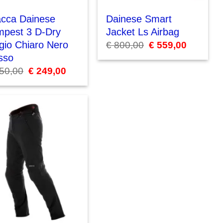
acca Dainese
Dainese Smart
mpest 3 D-Dry
Jacket Ls Airbag
gio Chiaro Nero
€
800,00
Il
€
559,00
Il
prezzo
prezzo
sso
originale
attuale
era:
è:
50,00
Il
€
249,00
Il
€ 800,00.
€ 559,00.
prezzo
prezzo
originale
attuale
era:
è:
€ 350,00.
€ 249,00.