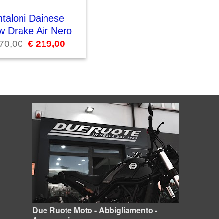
taloni Dainese
w Drake Air Nero
70,00
Il
€
219,00
Il
prezzo
prezzo
originale
attuale
era:
è:
€ 270,00.
€ 219,00.
Due Ruote Moto - Abbigliamento -