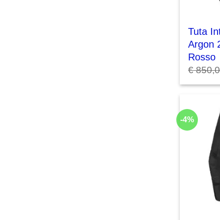
Tuta In
Argon 
Rosso
€
850,
-4%