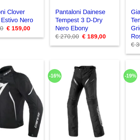
ni Clover
Pantaloni Dainese
Gi
6 Estivo Nero
Tempest 3 D-Dry
Te
Nero Ebony
Gri
00
Il
€
159,00
Il
prezzo
prezzo
Ro
€
270,00
Il
€
189,00
Il
originale
attuale
prezzo
prezzo
era:
è:
€
3
originale
attuale
€ 165,00.
€ 159,00.
era:
è:
€ 270,00.
€ 189,00.
-16%
-19%