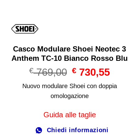
Casco Modulare Shoei Neotec 3
Anthem TC-10 Bianco Rosso Blu
Il
Il
€
769,00
€
730,55
prezzo
prezzo
originale
attuale
Nuovo modulare Shoei con doppia
era:
è:
omologazione
€ 769,00.
€ 730,55
Guida alle taglie
Chiedi informazioni