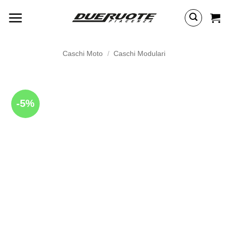
Salta
ai
contenuti
Caschi Moto
/
Caschi Modulari
-5%