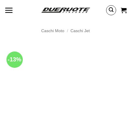
Salta
ai
contenuti
Caschi Moto
/
Caschi Jet
-13%