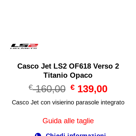
Casco Jet LS2 OF618 Verso 2
Titanio Opaco
Il
Il
€
160,00
€
139,00
prezzo
prezzo
originale
attuale
Casco Jet con visierino parasole integrato
era:
è:
€ 160,00.
€ 139,00
Guida alle taglie
Chiedi informazioni