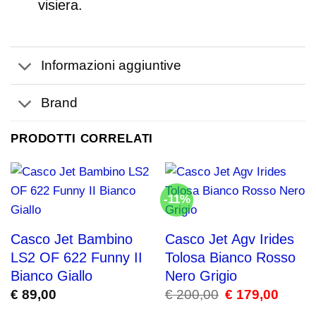
visiera.
Informazioni aggiuntive
Brand
PRODOTTI CORRELATI
-11%
Casco Jet Bambino
Casco Jet Agv Irides
LS2 OF 622 Funny II
Tolosa Bianco Rosso
Bianco Giallo
Nero Grigio
€
89,00
€
200,00
Il
€
179,00
Il
prezzo
prezzo
originale
attuale