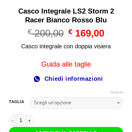
Casco Integrale LS2 Storm 2
Racer Bianco Rosso Blu
Il
Il
€
200,00
€
169,00
prezzo
prezzo
originale
attuale
Casco integrale con doppia visiera
era:
è:
€ 200,00.
€ 169,00
Guida alle taglie
Chiedi informazioni
SVUOTA
TAGLIA
Casco Integrale LS2 Storm 2 Racer Bianco Rosso Blu quant