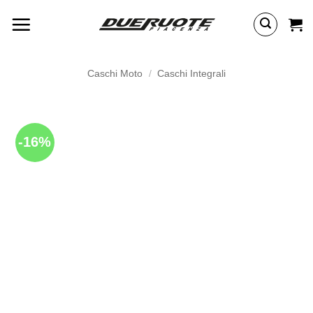
Salta
ai
contenuti
Caschi Moto
/
Caschi Integrali
-16%