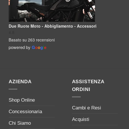
Due Ruote Moto - Abbigliamento - Accessori
4.8
Basato su 263 recensioni
powered by
G
o
o
g
l
e
AZIENDA
ASSISTENZA
ORDINI
Shop Online
Cambi e Resi
Concessionaria
Acquisti
Chi Siamo