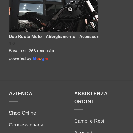
Due Ruote Moto - Abbigliamento - Accessori
4.8
Basato su 263 recensioni
powered by
G
o
o
g
l
e
AZIENDA
ASSISTENZA
ORDINI
Shop Online
Cambi e Resi
Concessionaria
Acquisti