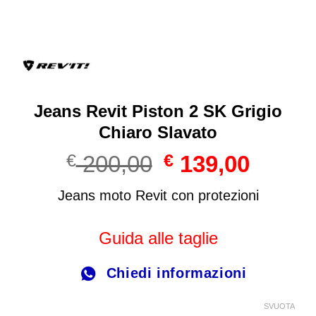
Jeans Revit Piston 2 SK Grigio
Chiaro Slavato
Il
Il
€
200,00
€
139,00
prezzo
prezzo
originale
attuale
Jeans moto Revit con protezioni
era:
è:
€ 200,00.
€ 139,00
Guida alle taglie
Chiedi informazioni
SVUOTA