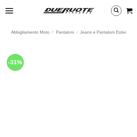
Salta
ai
contenuti
Abbigliamento Moto
/
Pantaloni
/
Jeans e Pantaloni Estivi
-31%