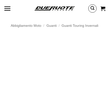
Salta
ai
contenuti
Abbigliamento Moto
/
Guanti
/
Guanti Touring Invernali