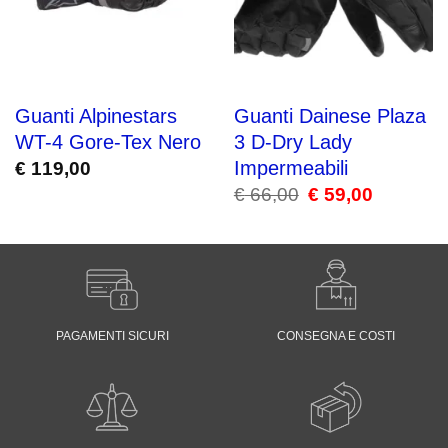
Guanti Alpinestars
Guanti Dainese Plaza
WT-4 Gore-Tex Nero
3 D-Dry Lady
Impermeabili
€
119,00
€
66,00
Il
€
59,00
Il
prezzo
prezzo
originale
attuale
era:
è:
€ 66,00.
€ 59,00.
PAGAMENTI SICURI
CONSEGNA E COSTI