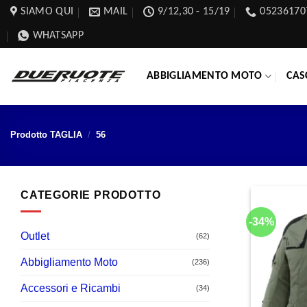
Salta
SIAMO QUI
MAIL
9/12,30 - 15/19
05236170
ai
WHATSAPP
contenuti
ABBIGLIAMENTO MOTO
CAS
Prodotto TAGLIA
/
56
CATEGORIE PRODOTTO
-34%
Outlet
(62)
Abbigliamento Moto
(236)
Accessori e Ricambi
(34)