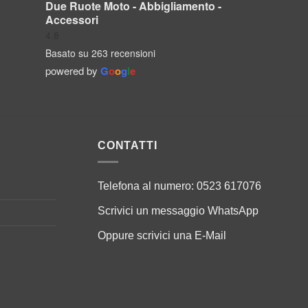
Due Ruote Moto - Abbigliamento -
Accessori
4.8
Basato su 263 recensioni
powered by
G
o
o
g
l
e
CONTATTI
Telefona al numero:
0523 617076
Scrivici un messaggio
WhatsApp
Oppure scrivici una
E-Mail