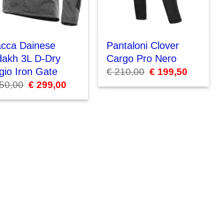
acca Dainese
Pantaloni Clover
dakh 3L D-Dry
Cargo Pro Nero
gio Iron Gate
€
210,00
Il
€
199,50
Il
prezzo
prezzo
50,00
Il
€
299,00
Il
originale
attuale
prezzo
prezzo
era:
è:
originale
attuale
€ 210,00.
€ 199,50.
era:
è:
€ 450,00.
€ 299,00.