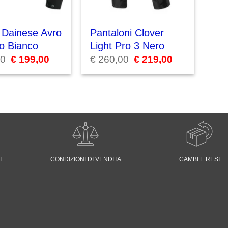
 Dainese Avro
Pantaloni Clover
o Bianco
Light Pro 3 Nero
00
Il
€
199,00
Il
€
260,00
Il
€
219,00
Il
prezzo
prezzo
prezzo
prezzo
originale
attuale
originale
attuale
era:
è:
era:
è:
€ 300,00.
€ 199,00.
€ 260,00.
€ 219,00.
I
CONDIZIONI DI VENDITA
CAMBI E RESI