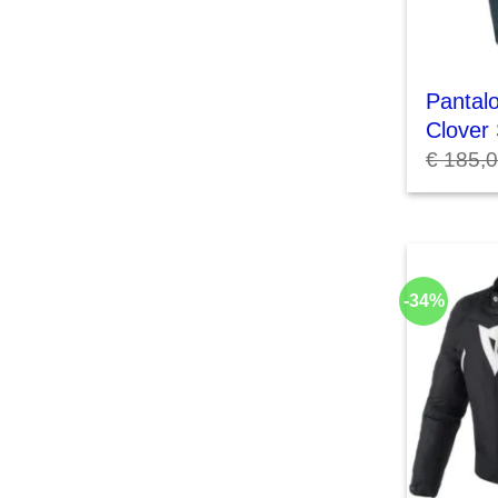
Pantal
Clover 
€
185,
-34%