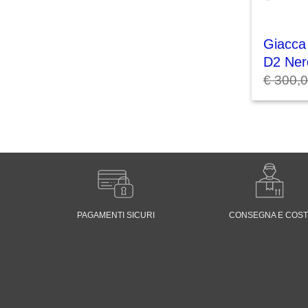
Giacca
D2 Ner
€
300,
PAGAMENTI SICURI
CONSEGNA E COST