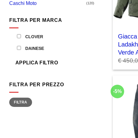
Caschi Moto
(120)
FILTRA PER MARCA
Giacca
CLOVER
Ladakh
DAINESE
Verde 
€
450,
APPLICA FILTRO
FILTRA PER PREZZO
-5%
Prezzo
Prezzo
FILTRA
Min
Max