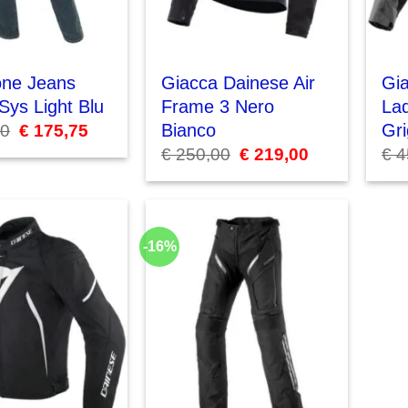
one Jeans
Giacca Dainese Air
Gi
Sys Light Blu
Frame 3 Nero
La
Bianco
Gri
00
Il
€
175,75
Il
prezzo
prezzo
€
250,00
Il
€
219,00
Il
€
4
originale
attuale
prezzo
prezzo
era:
è:
originale
attuale
€ 185,00.
€ 175,75.
era:
è:
€ 250,00.
€ 219,00.
-16%